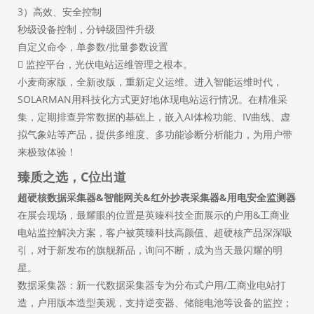
3）高效、安全控制
秒级设备控制，分钟级固件升级
自定义命令，单参数/批量参数设置

监控平台，光伏电站运维管理之根本。
小麦商家版，全新改版，重新定义运维。进入智能运维时代，
SOLARMAN用科技化方式更好地体现电站运行情况。在精准采
集，定期排查异常数据的基础上，嵌入AI体检功能、IV曲线、虚
拟气象站等产品，提供多维度、多功能诊断分析能力，为用户带
来极致体验！
臻质之选，C位出道
超硬核数据采集器&智能网关&红外抄表采集器&用电安全监测器
在展会现场，最耀眼的位置是英臻科技全面展示的户用&工商业
电站监控解决方案，客户被英臻科技高颜值、超硬核产品深深吸
引，对于新发布的旗舰新品，询问不断，成为当天最闪耀的明
星。
数据采集器：新一代数据采集器专为分布式户用/工商业电站打
造，户用版本造型美观，支持逆变器、储能电池等设备的监控；